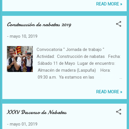
READ MORE »
este sábado. De cara al domingo esperan
que salga el sol y así anime al público. Más
de 1.000 personas contemplan cada año
Construcción de nabatas 2019
desde las orillas las evoluciones de las
emba...
-
mayo 10, 2019
Convocatoria " Jornada de trabajo "
Actividad: Construcción de nabatas Fecha:
Sábado 11 de Mayo Lugar de encuentro:
Almacén de madera (Laspuña) Hora:
09:30 a.m. Ya estamos en las
últimas jornadas de trabajo para construir
las nabatas, hay que llevar la madera a la
READ MORE »
placha, remallar los berdugos, atar los trallos
para hacer los trampos... y un sinfín de
XXXV Descenso de Nabatas
tareas que nos permitirán aguar las nabatas
el próximo sábado día 18 y realizar el XXXV
-
mayo 01, 2019
descenso por el Zinca el día 19,