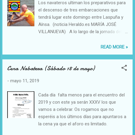
Los navateros ultiman los preparativos para
nos fa chermans" y el río es el camino "O
el descenso de tres embarcaciones que
río ye o camin". En la imagen puede leerse
tendrá lugar este domingo entre Laspuña y
la frase en las cuatro lenguas que se
Aínsa. (noticia Heraldo.es MARÍA JOSÉ
emplean en el conjunto de las asociaciones,
VILLANUEVA) A lo largo de la jornada del
Euskera, Castellano, Aragonés y Catalán.
sábado se hizo el aguado de las
embarcaciones en la playa del Cinca (puente
READ MORE »
de Laspuña) y a las 11.00 una bajada popular
con kayaks. La cena navatera de esta noche
Cena Nabatera (Sábado 18 de mayo)
es el anticipo de un intenso programa el
domingo que arrancará con una ofrenda
-
mayo 11, 2019
floral en el monumento a los navateros, a
las 8.00, y una misa una hora más tarde,
Cada día falta menos para el encuentro del
seguida de un almuerzo. La salida de las
2019 y con este ya serán XXXV los que
navatas está prevista a las 11.00 La bajada
vamos a celebrar. Os rogamos que no
de temperaturas ha ralentizado el deshielo,
esperéis a los últimos días para apuntaros a
por lo que el Cinca aparece menos bravo.
la cena ya que el aforo es limitado.
Ahora los miembros de la asociación están
pendientes del tiempo para ver si llueve o no