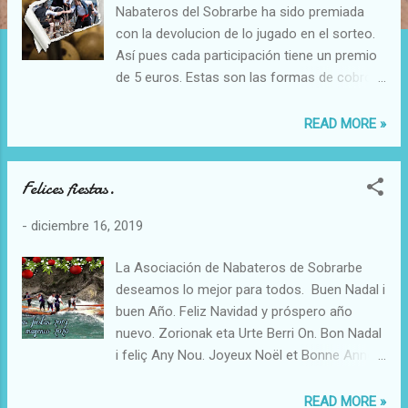
a
Nabateros del Sobrarbe ha sido premiada
d
con la devolucion de lo jugado en el sorteo.
a
Así pues cada participación tiene un premio
s
de 5 euros. Estas son las formas de cobro :
A).-Para las personas que tienen
participaciones y están fuera de la comarca
READ MORE »
se procederá al pago de la siguiente forma:
1.-Enviar la participación original y un folio
Felices fiestas.
donde se especifique el nombre completo,
un numero de telefono y un numero de cta
-
diciembre 16, 2019
bancaria para realizar el ingreso. 2.-La
dirección postal donde debe enviarse el
La Asociación de Nabateros de Sobrarbe
sobre es la siguiente Javier Garces
deseamos lo mejor para todos. Buen Nadal i
Ceresuela (Nabateros Sobrarbe)
buen Año. Feliz Navidad y próspero año
C/Alta nº2 22361 Laspuña-Huesca B).-El
nuevo. Zorionak eta Urte Berri On. Bon Nadal
pago de las participaciones de las personas
i feliç Any Nou. Joyeux Noël et Bonne Année.
que estan en la comarca lo realizarán tres
Hyvää Joulua or Hauskaa Joulua. Rõõmsaid
personas. Javier Garces Ceresuela - tel 639
Jõulupühi Head uut aastat. Vesele bozicne
READ MORE »
92 68 53 Felix Buil - tel 658 91 47 23 Daniel