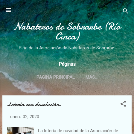
Ir al contenido principal
Nabateros de Sobrarbe (Río
Cinca)
Blog de la Asociación de Nabateros de Sobrarbe.
Páginas
PÁGINA PRINCIPAL
MÁS…
Lotería con devolución.
E
n
-
enero 02, 2020
t
r
La lotería de navidad de la Asociación de