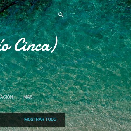
o Cinca)
IACIÓN
MÁS…
MOSTRAR TODO