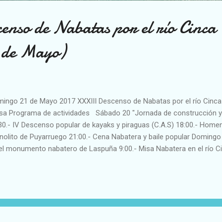
nso de Nabatas por el río Cinca
 de Mayo)
ingo 21 de Mayo 2017 XXXIII Descenso de Nabatas por el río Cinc
sa Programa de actividades Sábado 20 "Jornada de construcción y
30.- IV Descenso popular de kayaks y piraguas (C.A.S) 18:00.- Homen
olito de Puyarruego 21:00.- Cena Nabatera y baile popular Domingo 
el monumento nabatero de Laspuña 9:00.- Misa Nabatera en el río C
ular en la Placha 11:00.- Salida de las Nabatas (Puente de Laspuña)