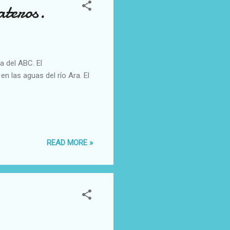
ateros.
a del ABC. El
n las aguas del río Ara. El
READ MORE »