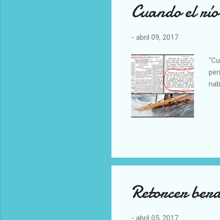
Cuando el río
-
abril 09, 2017
"Cu
per
nab
Retorcer berd
-
abril 05, 2017