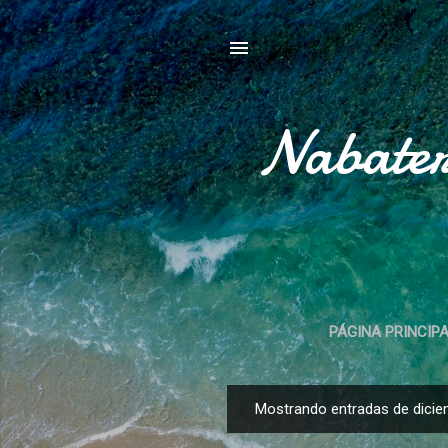
Nabater
PÁGINA PRINCIP
Mostrando entradas de dicie
E
n