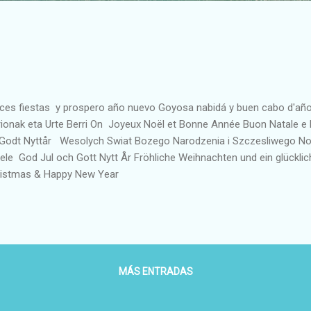
ices fiestas y prospero año nuevo Goyosa nabidá y buen cabo d'año 
ionak eta Urte Berri On Joyeux Noël et Bonne Année Buon Natale e
Godt Nyttår Wesolych Swiat Bozego Narodzenia i Szczesliwego N
ele God Jul och Gott Nytt År Fröhliche Weihnachten und ein glückli
istmas & Happy New Year
MÁS ENTRADAS