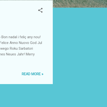
Bon nadal i feliç any nou!
 Felice Anno Nuovo God Jul
owego Roku Sarbatori
ches Neues Jahr! Merry
READ MORE »