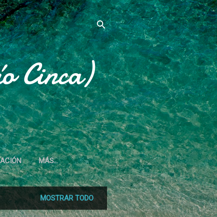
o Cinca)
IACIÓN
MÁS…
MOSTRAR TODO