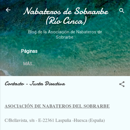
Nabateros de Sobrarbe
Ir al contenido principal
(Río Cinca)
Blog de la Asociación de Nabateros de
Sobrarbe.
Páginas
MÁS…
Contacto - Junta Directiva
DE NABATEROS DEL SOBRARBE
ASOCIACIÓN
C/Bellavista, s/n - E-22361 Laspuña -Huesca (España)