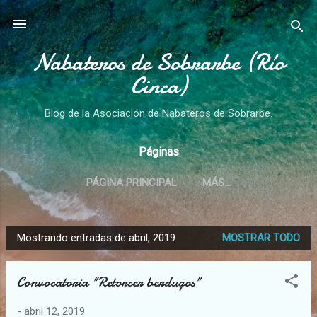
Ir al contenido principal
Nabateros de Sobrarbe (Río
Cinca)
Blog de la Asociación de Nabateros de Sobrarbe.
Páginas
PÁGINA PRINCIPAL
MÁS…
Mostrando entradas de abril, 2019
MOSTRAR TODO
E
n
Convocatoria "Retorcer berdugos"
t
r
-
abril 12, 2019