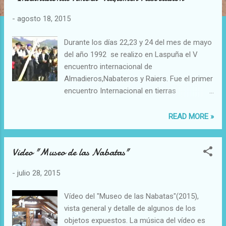
a
d
-
agosto 18, 2015
a
s
Durante los días 22,23 y 24 del mes de mayo
del año 1992 se realizo en Laspuña el V
encuentro internacional de
Almadieros,Nabateros y Raiers. Fue el primer
encuentro Internacional en tierras
Aragonesas, un gran reconocimiento para
nuestra asociación que ya llevaba casi diez
READ MORE »
años de trabajo en el río Cinca-Zinca. En
este encuentro se firmaron los estatutos de
Video "Museo de las Nabatas"
la constitución de la "International Timber-
Raftsmen Association". Trece delegaciones
-
julio 28, 2015
de diez países dejaron su firma en un
importante documento que nos convirtió en
Vídeo del "Museo de las Nabatas"(2015),
hermanos de río. Tras 23 años de laboriosa
vista general y detalle de algunos de los
actividad, la asociación internacional ha ido
objetos expuestos. La música del vídeo es
creciendo y ya somos una gran familia