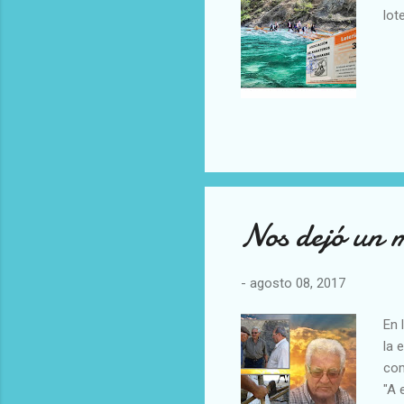
lot
Nos dejó un 
-
agosto 08, 2017
En 
la 
com
"A 