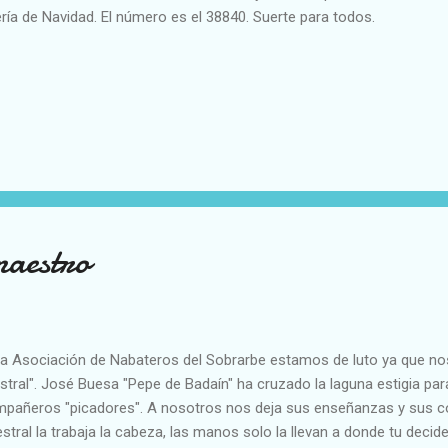
ería de Navidad. El número es el 38840. Suerte para todos.
maestro
la Asociación de Nabateros del Sobrarbe estamos de luto ya que no
estral". José Buesa "Pepe de Badaín" ha cruzado la laguna estigia pa
pañeros "picadores". A nosotros nos deja sus enseñanzas y sus c
estral la trabaja la cabeza, las manos solo la llevan a donde tu deci