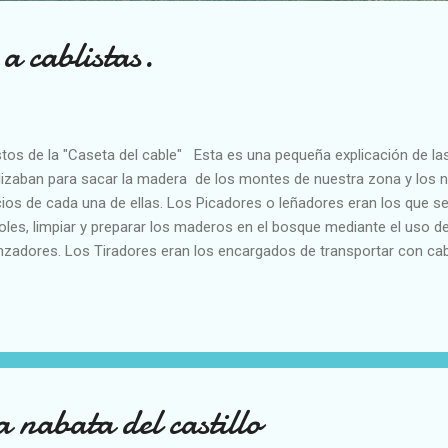
a cablistas.
tos de la "Caseta del cable" Esta es una pequeña explicación de la
lizaban para sacar la madera de los montes de nuestra zona y los 
cios de cada una de ellas. Los Picadores o leñadores eran los que se
oles, limpiar y preparar los maderos en el bosque mediante el uso del
nzadores. Los Tiradores eran los encargados de transportar con cab
 montes hasta las orillas de los barrancos. Cuando ya había acumul
eros se arrojaban al agua y comenzaba el trabajo de los Barranquiad
dados de las ganchas, largas pértigas con un gancho de hierro en la
eros sueltos hasta llegar al río Cinca donde se construían las naba
nas y limpias de la orilla. Una vez construidas las nabatas empezaba 
atero...
a nabata del castillo