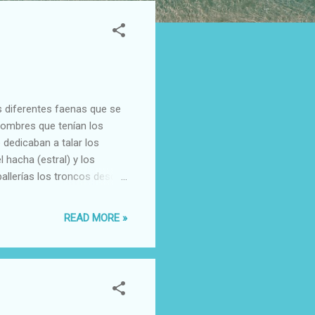
s diferentes faenas que se
nombres que tenían los
 dedicaban a talar los
 hacha (estral) y los
allerías los troncos desde
ada una buena cantidad de
ores que desde la orilla y
READ MORE »
 punta, conducían los
tas en las plachas, zonas
el arriesgado trabajo de los