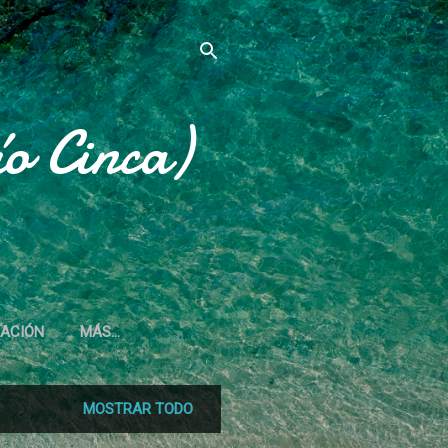
o Cinca)
IACIÓN
MÁS…
MOSTRAR TODO