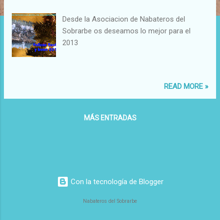
a
d
Desde la Asociacion de Nabateros del
a
Sobrarbe os deseamos lo mejor para el
s
2013
READ MORE »
MÁS ENTRADAS
Con la tecnología de Blogger
Nabateros del Sobrarbe