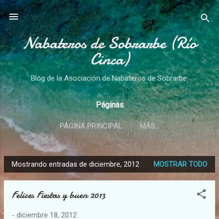
Ir al contenido principal
Nabateros de Sobrarbe (Río
Cinca)
Blog de la Asociación de Nabateros de Sobrarbe.
Páginas
PÁGINA PRINCIPAL
MÁS…
Mostrando entradas de diciembre, 2012
MOSTRAR TODO
E
n
Felices Fiestas y buen 2013
t
r
-
diciembre 18, 2012