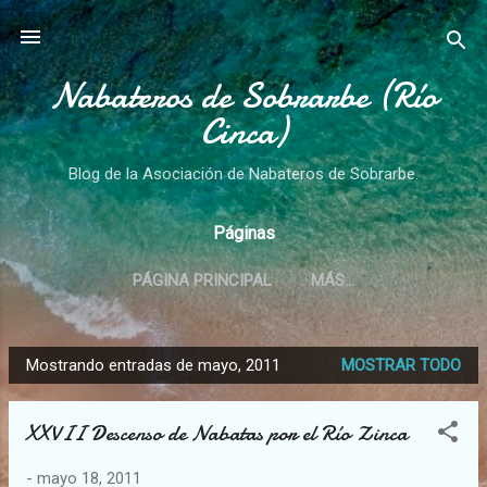
Ir al contenido principal
Nabateros de Sobrarbe (Río
Cinca)
Blog de la Asociación de Nabateros de Sobrarbe.
Páginas
PÁGINA PRINCIPAL
MÁS…
Mostrando entradas de mayo, 2011
MOSTRAR TODO
E
n
XXVII Descenso de Nabatas por el Río Zinca
t
r
-
mayo 18, 2011