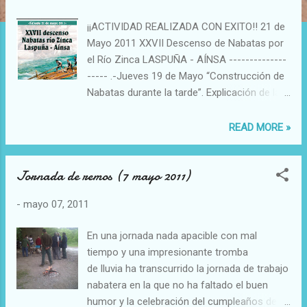
a
d
¡¡ACTIVIDAD REALIZADA CON EXITO!! 21 de
a
Mayo 2011 XXVII Descenso de Nabatas por
s
el Río Zinca LASPUÑA - AÍNSA --------------
----- .-Jueves 19 de Mayo “Construcción de
Nabatas durante la tarde”. Explicación de la
nabata a los visitantes en el río .-Viernes 20
de Mayo “Aguado de Nabatas”. Explicación
READ MORE »
de la nabata a los visitantes en el río .-
Sábado 21 de Mayo 09.00 Misa Nabatera .
Jornada de remos (7 mayo 2011)
10.00 Almuerzo popular en la placha .
(Concentración de coches antiguos)
-
mayo 07, 2011
(Mercadillo de artesanos tradicionales) 11.00
Salida de Nabatas desde la placha . 19.00
En una jornada nada apacible con mal
Presentación del libro "Alrededor del año mil"
tiempo y una impresionante tromba
21.00 Cena Nabatera en Laspuña . 24.00
de lluvia ha transcurrido la jornada de trabajo
Verbena popular con “Los Navata Grup”.
nabatera en la que no ha faltado el buen
humor y la celebración del cumpleaños de