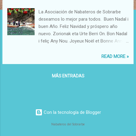
a
d
La Asociación de Nabateros de Sobrarbe
a
deseamos lo mejor para todos. Buen Nadal i
s
buen Año. Feliz Navidad y próspero año
nuevo. Zorionak eta Urte Berri On. Bon Nadal
i feliç Any Nou. Joyeux Noël et Bonne Année.
Hyvää Joulua or Hauskaa Joulua. Rõõmsaid
Jõulupühi Head uut aastat. Vesele bozicne
READ MORE »
praznike in srecno novo leto. Vesele Vianoce
a stastny novy rok. Sretan Bozic. Prejeme
MÁS ENTRADAS
Vam Vesele Vanoce a stastny Novy Rok.
Froehliche Weihnachten und ein glückliches
Neues Jahr. Buon Natale e Felice Anno
Nuovo. Linksmu Kaledu ir laimingu Nauju
metu. Merry Christmas & Happy New Year.
Con la tecnología de Blogger
Wesolych Swiat i Szczesliwego Nowego
Roku.
Nabateros del Sobrarbe