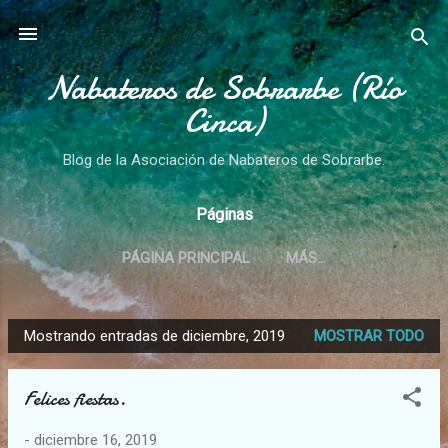
Ir al contenido principal
Nabateros de Sobrarbe (Río
Cinca)
Blog de la Asociación de Nabateros de Sobrarbe.
Páginas
PÁGINA PRINCIPAL
MÁS…
Mostrando entradas de diciembre, 2019
MOSTRAR TODO
E
n
Felices fiestas.
t
r
-
diciembre 16, 2019