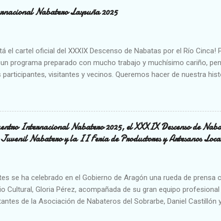
y turística con un programa que combina tradición, historia, particip
rnacional Nabatero Laspuña 2025
torio. El cartel oficial refleja la esencia del Descenso, con el río Cin
dentitario y el trabajo colectivo que ha garantizado la continuidad de
que une tradición y participación La programación comenzará el vier
á el cartel oficial del XXXIX Descenso de Nabatas por el Río Cinca
un programa preparado con mucho trabajo y muchísimo cariño, pens
 participantes, visitantes y vecinos. Queremos hacer de nuestra hist
e todos y para todos, donde la tradición se comparte, se celebra y s
sábado 3 de mayo, damos el pistoletazo de salida a una de las celeb
🔹 17:00 h – Inauguración del Puente y la Ruta de los Nabateros en P
ión oficial del Encuentro Internacional Nabatero en el Puente de Las
uentro Internacional Nabatero 2025, el XXXIX Descenso de Nabat
 celebramos con gran entusiasmo el XXXIX Descenso de Nabatas, d
Juvenil Nabatero y la II Feria de Productores y Artesanos Loca
se preparan para recorrer 12 km entre Laspuña y Aínsa a través del 
n, fuerza y memoria colectiva. Un homenaje vivo al transporte fluvia
es se ha celebrado en el Gobierno de Aragón una rueda de prensa co
o Cultural, Gloria Pérez, acompañada de su gran equipo profesional
antes de la Asociación de Nabateros del Sobrarbe, Daniel Castillón y
han asistido José Manuel Bielsa, presidente de la Comarca de Sobrar