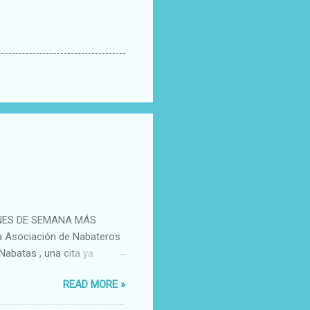
NES DE SEMANA MÁS
a Asociación de Nabateros
Nabatas , una cita ya
ineo aragonés y del
READ MORE »
uña y Aínsa, junto a
en el centro de la actividad