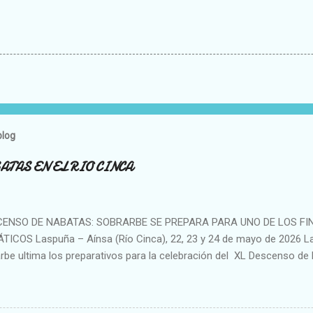
blog
ATAS EN EL RIO CINCA
ENSO DE NABATAS: SOBRARBE SE PREPARA PARA UNO DE LOS FI
ICOS Laspuña – Aínsa (Río Cinca), 22, 23 y 24 de mayo de 2026 L
rbe ultima los preparativos para la celebración del XL Descenso de 
ada como uno de los eventos culturales más representativos del Pir
o tradicional de Aragón. Durante los días 22, 23 y 24 de mayo , Lasp
o como escenario de inicio, en pleno Sobrarbe , volverán a situarse 