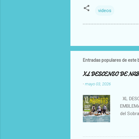
videos
Entradas populares de este 
XL DESCENSO DE NAB
-
mayo 03, 2026
XL DESC
EMBLEMÁT
del Sobra
consolid
calendari
Puyarrueg