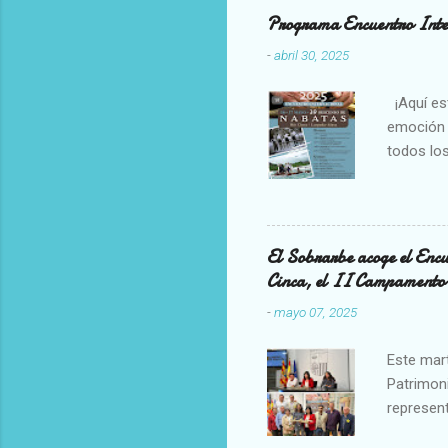
cultural 
Programa Encuentro Inte
del terri
-
abril 30, 2025
símbolo i
programa 
¡Aquí est
emoción 
todos los
espacio d
👉🏻Este 
Pirineo: 
Presentac
El Sobrarbe acoge el Enc
Este año
Cinca, el II Campamento 
Sobrarbe 
-
mayo 07, 2025
de emoció
Este mart
Patrimoni
represent
también 