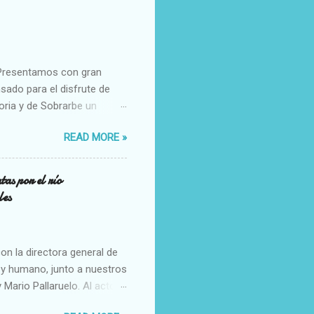
ación popular y dinamización
ca como eje, la nabata como
 esta tradición. Un
nes en ...
! Presentamos con gran
ado para el disfrute de
oria y de Sobrarbe un
e vive con intensidad. 💙
READ MORE »
raciones más queridas del
uyarruego 🔹 18:30 h –
puña, junto al río Cinca
as por el río
onde los nabateros del
les
río Cinca. Una cita cargada
l de madera, que du...
n la directora general de
 y humano, junto a nuestros
 Mario Pallaruelo. Al acto
be, y Óscar Encuentra,