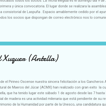
vocados todos los socios. La fecha elegida es el domingo día 9 de 
primera y única convocatoria. El lugar donde se realizara la asamblea
a consistorial de Laspuña . Espacio amablemente cedido por el ay
odos los socios que dispongan de correo electrónico nos lo comuniq
ateros@gmail,com , de esta forma agilizaremos la comunicación y
rtado "Privado socios" de la pagina web de la asociación.
 Xuquer (Antella)
de el Pirineo Oscense nuestra sincera felicitación a los Gancheros 
tural de Maeros del Júcar (ACMX) han realizado con gran exito la cu
ella, que ha tenido lugar este sábado 1 de agosto desde las 7 hasta l
vial de madera es una actividad milenaria que está pendiente de su
rimonio de la Humanidad por parte de la Unesco, una candidatura q