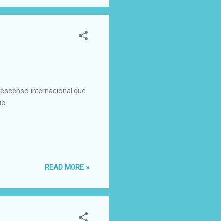
descenso internacional que
io.
READ MORE »