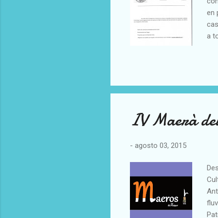
con
en 
cas
a t
nab
apa
IV Maerà del
-
agosto 03, 2015
Des
Cul
Ant
flu
Pat