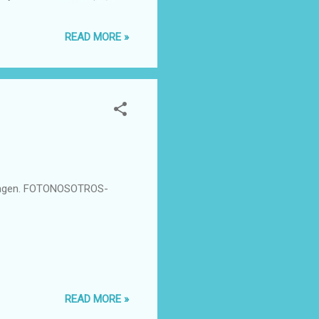
 en la asamblea celebrada en
nal de Almadieros,
READ MORE »
encargaran de conducir un
ella hasta esta
uda de sus característicos
 imagen. FOTONOSOTROS-
READ MORE »