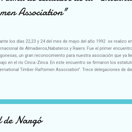
men Association"
ante los días 22,23 y 24 del mes de mayo del año 1992 se realizo e
ernacional de Almadieros,Nabateros y Raiers. Fue el primer encuentro
gonesas, un gran reconocimiento para nuestra asociación que ya ll
bajo en el río Cinca-Zinca. En este encuentro se firmaron los estatut
ternational Timber-Raftsmen Association". Trece delegaciones de die
un importante documento que nos convirtió en hermanos de río. Tra
ividad, la asociación internacional ha ido creciendo y ya somos una 
ciaciones. VER VIDEO
ll de Nargó