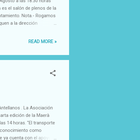
Agosto a las 18.30 horas
 es el salón de plenos de la
untamiento. Nota.- Rogamos
uen a la dirección
 tendrán acceso al
READ MORE »
Antellanos . La Asociación
arta edición de la Maerà
as 14 horas. "El transporte
 reconocimiento como
ue ya cuenta con el apoyo