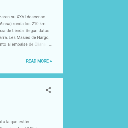
lizaran su XXVI descenso
 Ainsa) ronda los 210 km.
ncia de Lérida. Según datos
arra, Les Masies de Nargó,
unto al embalse de Oliana,
READ MORE »
l a la que están