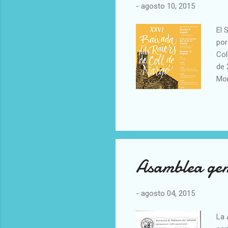
-
agosto 10, 2015
El 
por
Col
de 
Mon
pas
Asamblea gen
-
agosto 04, 2015
La 