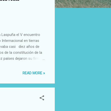
n Laspuña el V encuentro
 Internacional en tierras
evaba casi diez años de
os de la constitución de la
z países dejaron su firma
s 23 años de laboriosa
gran familia formada por 41
READ MORE »