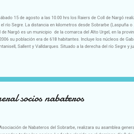
Sábado 15 de agosto a las 10.00 hrs los Raiers de Coll de Nargó rea
 el río Segre. La distancia en kilometros desde Sobrarbe (Laspuña o
l de Nargó es un municipio de la comarca del Alto Urgel, en la provi
2006 su población era de 618 habitantes. Incluye los núcleos de Gab
tanisell, Sallent y Valldarques. Situado a la derecha del río Segre y j
an por su término también los ríos de Perles y Sallent.
eral socios nabateros
Asociación de Nabateros del Sobrarbe, realizara su asamblea genera