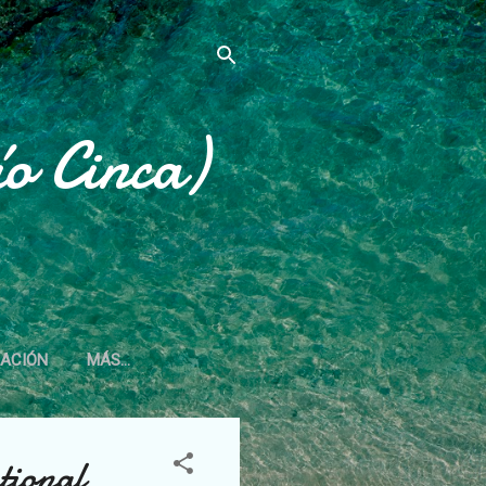
o Cinca)
IACIÓN
MÁS…
tional