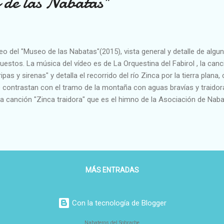
 de las Nabatas"
eo del "Museo de las Nabatas"(2015), vista general y detalle de algu
uestos. La música del vídeo es de La Orquestina del Fabirol , la canci
ripas y sirenas" y detalla el recorrido del río Zinca por la tierra plan
 contrastan con el tramo de la montaña con aguas bravías y traidora
la canción "Zinca traidora" que es el himno de la Asociación de Nab
p://www.nabateros.com/p/himno-nabatero.html
MÁS ENTRADAS
Con la tecnología de Blogger
Nabateros del Sobrarbe