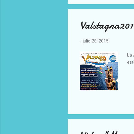
Valstagna201
-
julio 28, 2015
La 
est