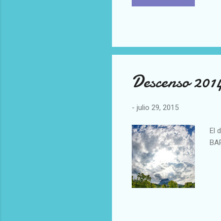
de 
Val
Nab
tot
con
gan
Descenso 201
-
julio 29, 2015
El 
BA