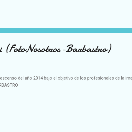
la entidad cultural antellana, que el pasado 11 de julio fue aceptada
stagna (Italia) como entidad número 42 de la "Asociación Internacio
ateros, Raiers y Gancheros". En total, los gancheros antellanos se 
al de 50 toneladas de troncos desde aguas arriba de la Assut de Ant
strucción hidráulica ordenada construir por Jaume I con la única ay
chos. Una vez la madera l...
4 (FotoNosotros-Barbastro)
descenso del año 2014 bajo el objetivo de los profesionales de la
RBASTRO