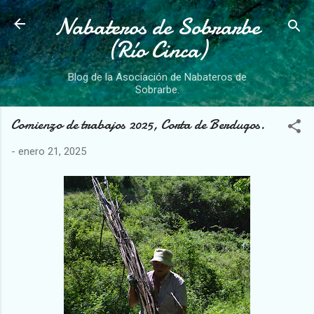
Nabateros de Sobrarbe
Ir al contenido principal
(Río Cinca)
Blog de la Asociación de Nabateros de
Sobrarbe.
Comienzo de trabajos 2025, Corta de Berdugos.
-
enero 21, 2025