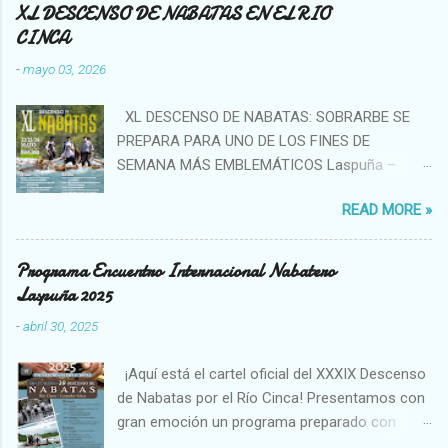
XL DESCENSO DE NABATAS EN EL RIO
CINCA
-
mayo 03, 2026
XL DESCENSO DE NABATAS: SOBRARBE SE
PREPARA PARA UNO DE LOS FINES DE
SEMANA MÁS EMBLEMÁTICOS Laspuña –
Aínsa (Río Cinca), 22, 23 y 24 de mayo de 2026
READ MORE »
La Asociación de Nabateros del Sobrarbe
ultima los preparativos para la celebración del
XL Descenso de Nabatas , una cita ya
Programa Encuentro Internacional Nabatero
consolidada como uno de los eventos
Laspuña 2025
culturales más representativos del Pirineo
-
abril 30, 2025
aragonés y del calendario tradicional de
Aragón. Durante los días 22, 23 y 24 de mayo ,
¡Aquí está el cartel oficial del XXXIX Descenso
Laspuña y Aínsa, junto a Puyarruego como
de Nabatas por el Río Cinca! Presentamos con
escenario de inicio, en pleno Sobrarbe ,
gran emoción un programa preparado con
volverán a situarse en el centro de la actividad
mucho trabajo y muchísimo cariño, pensado