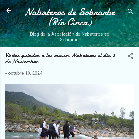
Nabateros de Sobrarbe
Ir al contenido principal
(Río Cinca)
Blog de la Asociación de Nabateros de
Sobrarbe.
Visitas guiadas a los museos Nabateros el dia 2
de Noviembre
-
octubre 10, 2024