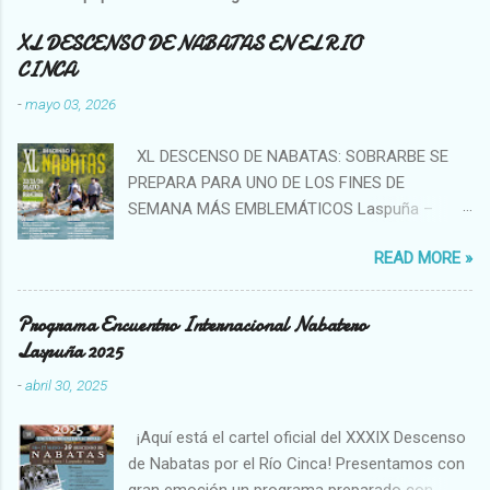
XL DESCENSO DE NABATAS EN EL RIO
CINCA
-
mayo 03, 2026
XL DESCENSO DE NABATAS: SOBRARBE SE
PREPARA PARA UNO DE LOS FINES DE
SEMANA MÁS EMBLEMÁTICOS Laspuña –
Aínsa (Río Cinca), 22, 23 y 24 de mayo de 2026
READ MORE »
La Asociación de Nabateros del Sobrarbe
ultima los preparativos para la celebración del
XL Descenso de Nabatas , una cita ya
Programa Encuentro Internacional Nabatero
consolidada como uno de los eventos
Laspuña 2025
culturales más representativos del Pirineo
-
abril 30, 2025
aragonés y del calendario tradicional de
Aragón. Durante los días 22, 23 y 24 de mayo ,
¡Aquí está el cartel oficial del XXXIX Descenso
Laspuña y Aínsa, junto a Puyarruego como
de Nabatas por el Río Cinca! Presentamos con
escenario de inicio, en pleno Sobrarbe ,