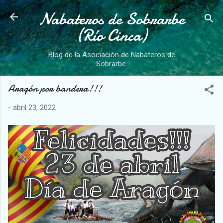
Nabateros de Sobrarbe
Ir al contenido principal
(Río Cinca)
Blog de la Asociación de Nabateros de
Sobrarbe.
Aragón por bandera!!!
-
abril 23, 2022