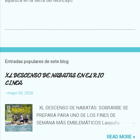
Bijuesca en la tierra del Moncayo.
Entradas populares de este blog
XL DESCENSO DE NABATAS EN EL RIO
CINCA
-
mayo 03, 2026
XL DESCENSO DE NABATAS: SOBRARBE SE
PREPARA PARA UNO DE LOS FINES DE
SEMANA MÁS EMBLEMÁTICOS Laspuña –
Aínsa (Río Cinca), 22, 23 y 24 de mayo de 2026
READ MORE »
La Asociación de Nabateros del Sobrarbe